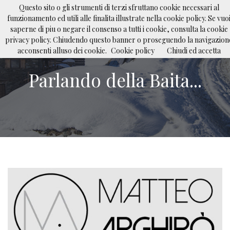
Questo sito o gli strumenti di terzi sfruttano cookie necessari al
funzionamento ed utili alle finalita illustrate nella cookie policy. Se vuo
saperne di piu o negare il consenso a tutti i cookie, consulta la cookie
PRENOTA RISTORANTE
privacy policy. Chiudendo questo banner o proseguendo la navigazion
PRENOTA SOGGIORNO
acconsenti alluso dei cookie.
Cookie policy
Chiudi ed accetta
IL RIFUGIO
Parlando della Baita...
IL RISTORANTE
PRENOTAZIONI
ATTIVITÀ
PRESS
LAVORA CON NOI